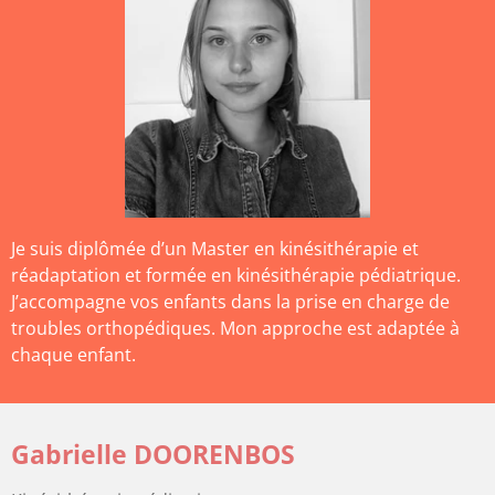
Je suis diplômée d’un Master en kinésithérapie et
réadaptation et formée en kinésithérapie pédiatrique.
J’accompagne vos enfants dans la prise en charge de
troubles orthopédiques. Mon approche est adaptée à
chaque enfant.
Gabrielle DOORENBOS