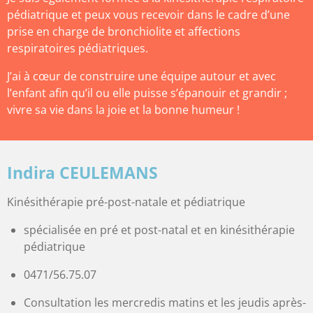
pédiatrique et peux vous recevoir
dans le cadre d’une
prise en charge de bronchiolite et affections
respiratoires pédiatriques.
J’ai à cœur de construire une équipe autour et avec
l’enfant afin qu’il ou elle puisse
s’épanouir et grandir ;
vivre sa vie dans la joie et la bonne humeur !
Indira CEULEMANS
Kinésithérapie pré-post-natale et pédiatrique
spécialisée en pré et post-natal et en kinésithérapie
pédiatrique
0471/56.75.07
Consultation les mercredis matins et les jeudis après-