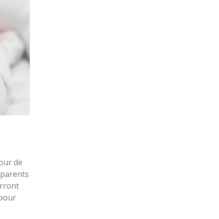
our de
 parents
urront
 pour