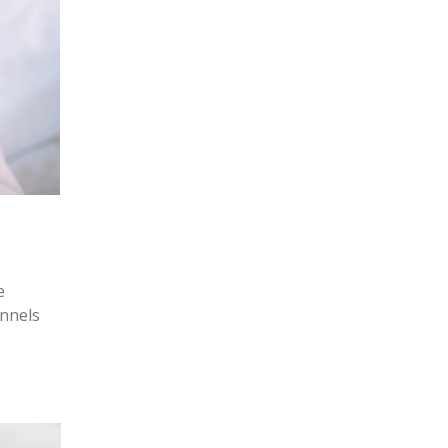
e
onnels