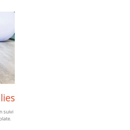
lies
 suivi
plate.